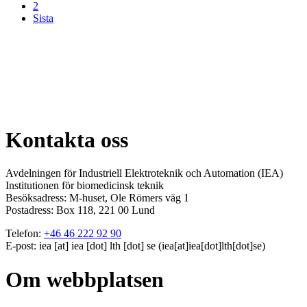
2
Sista
Kontakta oss
Avdelningen för Industriell Elektroteknik och Automation (IEA)
Institutionen för biomedicinsk teknik
Besöksadress:
M-huset, Ole Römers väg 1
Postadress:
Box 118, 221 00 Lund
Telefon:
+46 46 222 92 90
E-post:
iea
[at]
iea
[dot]
lth
[dot]
se
(iea[at]iea[dot]lth[dot]se)
Om webbplatsen