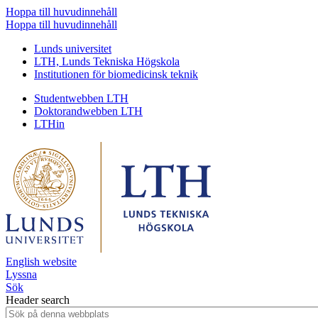
Hoppa till huvudinnehåll
Hoppa till huvudinnehåll
Lunds universitet
LTH, Lunds Tekniska Högskola
Institutionen för biomedicinsk teknik
Studentwebben LTH
Doktorandwebben LTH
LTHin
English website
Lyssna
Sök
Header search