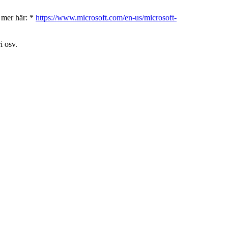
s mer här: *
https://www.microsoft.com/en-us/microsoft-
i osv.