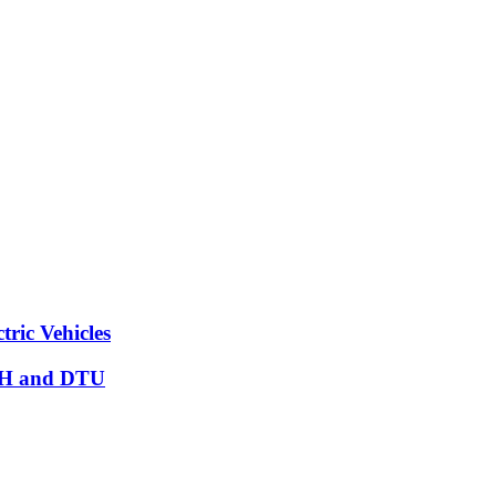
tric Vehicles
KTH and DTU